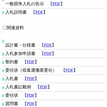
一般競争入札の告示
【
PDF
】
入札説明書
【
PDF
】
〇
関連資料
設計書・仕様書
【
PDF
】
入札参加申請書
【
PDF
】
誓約書
【
PDF
】
委任状（収集運搬業委任）
【
PDF
】
入札書
【
PDF
】
入札書記載例
【
PDF
】
委任状
【
PDF
】
質問書
【
PDF
】