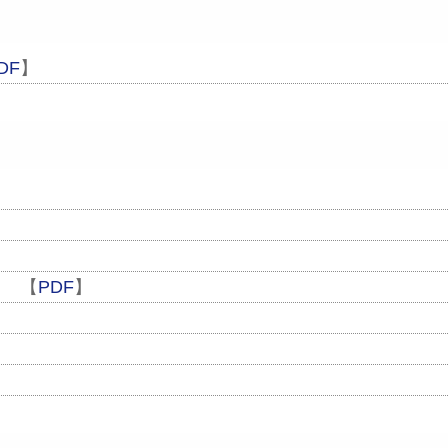
DF
】
】
】
） 【
PDF
】