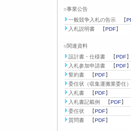
○
事業公告
一般競争入札の告示 【
P
入札説明書 【
PDF
】
○関連資料
設計書・仕様書 【
PDF
入札参加申請書 【
PDF
誓約書 【
PDF
】
委任状（収集運搬業委任
入札書 【
PDF
】
入札書記載例 【
PDF
】
委任状 【
PDF
】
質問書 【
PDF
】