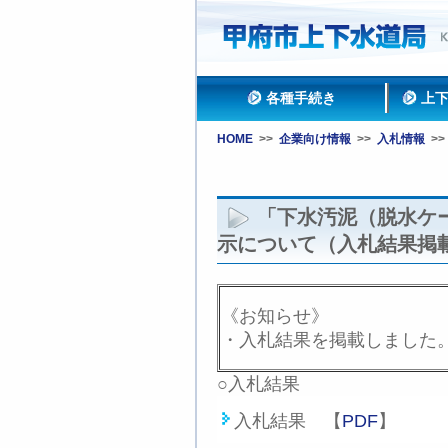
各種手続き
上
HOME
>>
企業向け情報
>>
入札情報
>>
「下水汚泥（脱水ケ
示について（入札結果掲
《お知らせ》
・入札結果を掲載しました。
○入札結果
入札結果 【
PDF
】