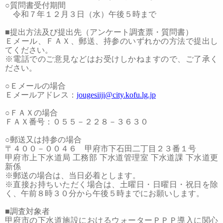
○
質問書受付期間
令和７年１２月３日（水）午後５時まで
■
提出方法及び提出先（アンケート調査票・
質問書
）
Ｅメール、ＦＡＸ、郵送、持参のいずれかの方法で提出し
てください。
※
電話でのご意見などはお受けしかねますので、ご了承く
ださい。
○
Ｅメールの場合
Ｅメールアドレス：
jougesiiji@city.kofu.lg.jp
○
ＦＡＸの場合
ＦＡＸ番号：０５５－２２８－３６３０
○
郵送又は持参の場合
〒４００－００４６ 甲府市下石田二丁目２３番１号
甲府市上下水道局 工務部 下水道管理室 下水道課 下水道更
新係
※
郵送の場合は、当日必着とします。
※
直接お持ちいただく場合は、土曜日・日曜日・祝日を除
く、午前８時３０分から午後５時までにお願いします。
■
調査対象者
甲府市の下水道施設におけるウォーターＰＰＰ導入に関心