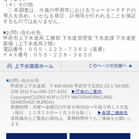
（４）その他
♢
本調査は、今後の甲府市におけるウォーターＰＰＰの
導入を含め、いかなる発注、計画等が行われることを保証
するものではありません。
■
お問い合わせ先
甲府市上下水道局 工務部 下水道管理室 下水道課 下水道更
新係（上下水道局２階）
電話番号
：０５５－２２３－７３６２（直通）
ＦＡＸ番号：０５５－２２８－３６３０
■
お問い合わせ先
甲府市上下水道局 〒400-0046 甲府市下石田2-23-1 Tel:055-
228-3311 Fax:055-237-4331
▶庁舎のご案内
Copyright(C)2003 KOFU CITY WATERWORKS AND
SEWERAGE BUREAU
業務時間：月曜〜金曜日の午前８時30分〜午後５時１５分迄
（祝日、１２月２９日〜１月３日を除く）
▶各課ご連絡先
道路漏水など緊急の場合は、業務時間外でもご連絡をお願いし
ます。