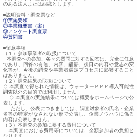
のある法人または組織とします。
■
説明資料・調査票など
①
実施要領
②
事業概要書（案）
③
アンケート調査票
④
質問書
■
留意事項
（１）参加事業者の取扱について
本調査への参加、各々の質問に対する回答は、完全に任意
であり、回答の有無、内容、齟齬、後日の内容や意志の変
化等が、今後の調査や事業者選定プロセスに影響すること
はありません。
（２）調査結果の取扱について
♢
本調査で得られた情報は、ウォーターＰＰＰ導入可能性
調査以外の目的では利用しません。
♢
本調査の実施結果については概要をホームページで公
表します。
ただし、公表につきましては、調査対象者の氏名・企業
名等の特定がなされない形で公表し、企業ノウハウに係る
内容は公表しません。
（３）本調査の参加に要する費用について
本調査における費用等については、全額参加者の負担と
なります。