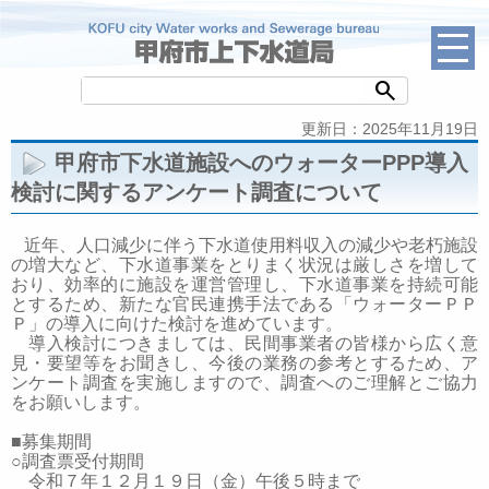
search
更新日：2025年11月19日
甲府市下水道施設へのウォーターPPP導入
検討に関するアンケート調査について
近年、人口減少に伴う下水道使用料収入の減少や老朽施設
の増大など、下水道事業をとりまく状況は厳しさを増して
おり、効率的に施設を運営管理し、下水道事業を持続可能
とするため、新たな官民連携手法である「ウォーターＰＰ
Ｐ」の導入に向けた検討を進めています。
導入検討につきましては、民間事業者の皆様から広く意
見・要望等をお聞きし、今後の業務の参考とするため、ア
ンケート調査を実施しますので、調査へのご理解とご協力
をお願いします。
■
募集期間
○
調査票受付期間
令和７年１２月１９日（金）午後５時まで