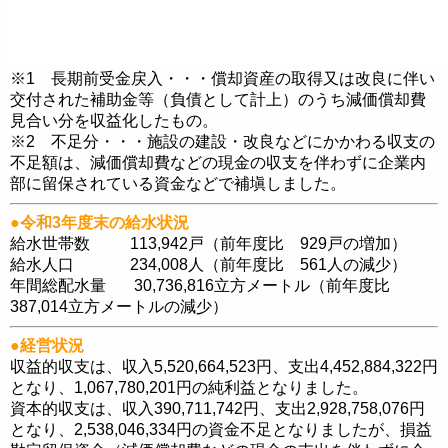
※1 長期前受金戻入・・・償却資産の取得又は改良に伴い
交付された補助金等（負債として計上）のうち減価償却費
見合い分を収益化したもの。
※2 不足分・・・施設の建設・改良などにかかわる収支の
不足額は、減価償却費などの現金の収支を伴わずに企業内
部に留保されている資金などで補塡しました。
●
令和3
年度末の給水状況
給水世帯数 113,942戸（前年度比 929戸の増加）
給水人口 234,008人（前年度比 561人の減少）
年間総配水量 30,736,816立方メートル（前年度比
387,014立方メートルの減少）
●
経営状況
収益的収支は、収入5,520,664,523円、支出4,452,884,322円
となり、1,067,780,201円の純利益となりました。
資本的収支は、収入390,711,742円、支出2,928,758,076円
となり、2,538,046,334円の資金不足となりましたが、損益