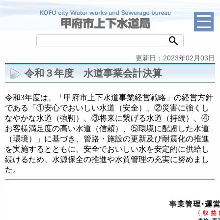
search
更新日：2023年02月03日
令和３年度 水道事業会計決算
令和3年度は、「甲府市上下水道事業経営戦略」の経営方針
である「①安心でおいしい水道（安全）、②災害に強くし
なやかな水道（強靭）、③将来に繋げる水道（持続）、④
お客様満足度の高い水道（信頼）、⑤環境に配慮した水道
（環境）」に基づき、管路・施設の更新及び耐震化の推進
を実施するとともに、安全でおいしい水を安定的に供給し
続けるため、水源保全の推進や水質管理の充実に努めまし
た。