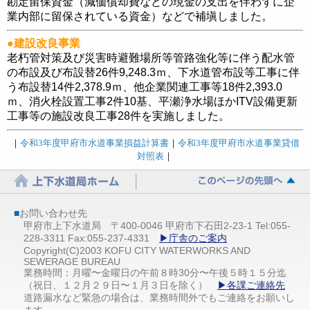
勘定留保資金（減価償却費などの現金の支出を伴わずに企
業内部に留保されている資金）などで補塡しました。
●
建設改良事業
老朽管対策及び災害時避難場所等管路強化等に伴う配水管
の布設及び布設替
26
件9,248.3ｍ、下水道管布設等工事に伴
う布設替
14
件2,378.9ｍ、他企業関連工事等
18
件2,393.0
ｍ、消火栓設置工事
2
件10基、平瀬浄水場ほかITV設備更新
工事等の施設改良工事28件を実施しました。
｜
令和3年度甲府市水道事業損益計算書
｜
令和3年度甲府市水道事業貸借
対照表
｜
■
お問い合わせ先
甲府市上下水道局 〒400-0046 甲府市下石田2-23-1 Tel:055-
228-3311 Fax:055-237-4331
▶庁舎のご案内
Copyright(C)2003 KOFU CITY WATERWORKS AND
SEWERAGE BUREAU
業務時間：月曜〜金曜日の午前８時30分〜午後５時１５分迄
（祝日、１２月２９日〜１月３日を除く）
▶各課ご連絡先
道路漏水など緊急の場合は、業務時間外でもご連絡をお願いし