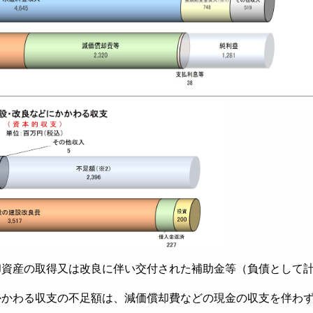
却資産の取得又は改良に伴い交付された補助金等（負債として
かかわる収支の不足額は、減価償却費などの現金の収支を伴わ