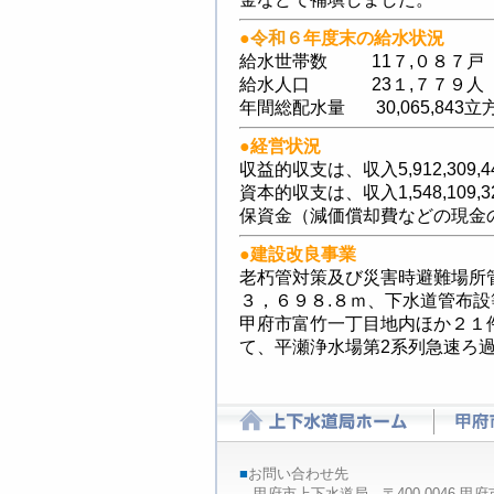
●
令和６
年度末の給水状況
給水世帯数 11７,０８７戸
給水人口 23１,７７９人 
年間総配水量 30,065,843
●
経営状況
収益的収支は、収入5,912,309,4
資本的収支は、収入1,548,109,
保資金（減価償却費などの現金
●
建設改良事業
老朽管対策及び災害時避難場所
３，６９８.８ｍ、下水道管布設
甲府市富竹一丁目地内ほか２１件
て、平瀬浄水場第2系列急速ろ
■
お問い合わせ先
甲府市上下水道局 〒400-0046 甲府市下石田2-