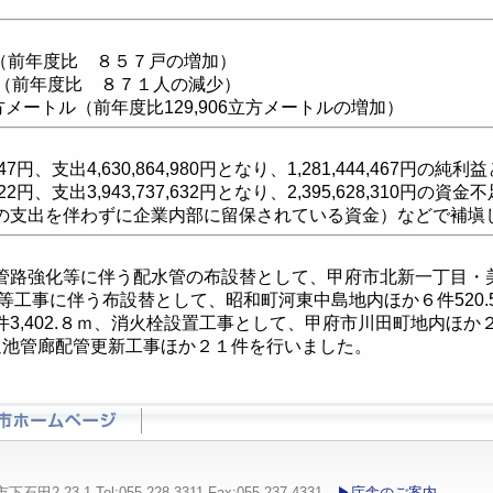
（前年度比 ８５７戸の増加）
（前年度比 ８７１人の減少）
立方メートル（前年度比129,906立方メートルの増加）
47円、支出4,630,864,980円となり、1,281,444,467円の
322円、支出3,943,737,632円となり、2,395,628,310
の支出を伴わずに企業内部に留保されている資金）などで補塡
管路強化等に伴う配水管の布設替として、
甲府市北新一丁目・
等工事に伴う布設替として、昭和町河東中島地内ほか６件520
3,402.８ｍ、消火栓設置工事として、甲府市川田町地内ほか
過池管廊配管更新工事ほか２１件を行いました。
23-1 Tel:055-228-3311 Fax:055-237-4331
▶庁舎のご案内