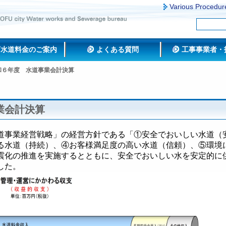
Various Procedur
下水道料金のご案内
よくある質問
工事事業者・
和６年度 水道事業会計決算
業会計決算
道事業経営戦略」の経営方針である「①安全でおいしい水道（
る水道（持続）、④お客様満足度の高い水道（信頼）、⑤環境
震化の推進を実施するとともに、安全でおいしい水を安定的に
した。