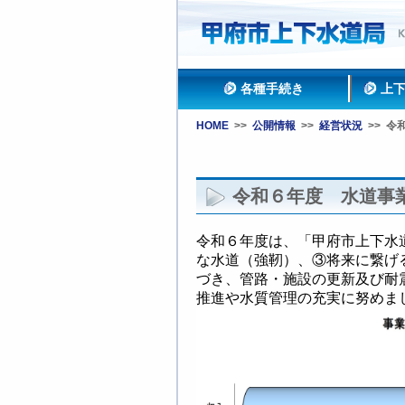
各種手続き
上
HOME
>>
公開情報
>>
経営状況
>>
令
令和６年度 水道事
令和６年度は、「甲府市上下水
な水道（強靭）、③将来に繋げ
づき、管路・施設の更新及び耐
推進や水質管理の充実に努めま