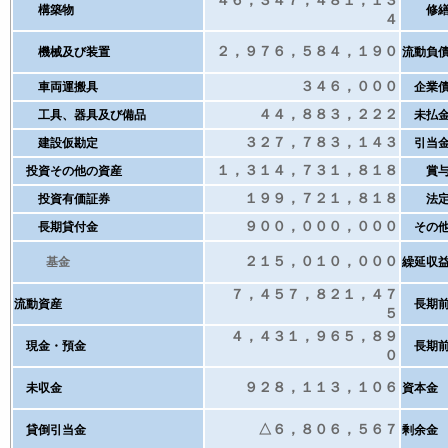
４６，３４７，４８１，１３
構築物
修繕
４
２，９７６，５８４，１９０
機械及び装置
流動負
３４６，０００
車両運搬具
企業
４４，８８３，２２２
工具、器具及び備品
未払
３２７，７８３，１４３
建設仮勘定
引当
１，３１４，７３１，８１８
投資その他の資産
賞与
１９９，７２１，８１８
投資有価証券
法定福
９００，０００，０００
長期貸付金
その他
２１５，０１０，０００
基金
繰延収
７，４５７，８２１，４７
流動資産
長期前
５
４，４３１，９６５，８９
現金・預金
長期前
０
９２８，１１３，１０６
未収金
資本金
△６，８０６，５６７
貸倒引当金
剰余金