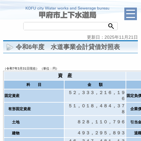
search
更新日：2025年11月21日
令和6年度 水道事業会計貸借対照表
（令和7年3月31日現在） （単位：円）
資 産
科 目
金 額
５２，３３３，２１６，１９
固定資産
固定負
６
５１，０１８，４８４，３７
有形固定資産
企業
８
８２８，１１０，７９６
土地
引当
４９３，２９５，８９３
建物
退職