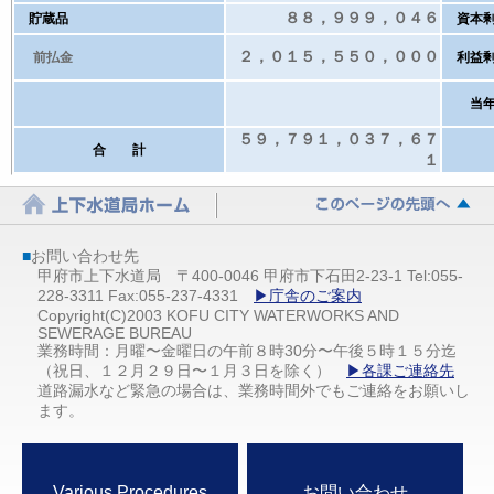
８８，９９９，０４６
貯蔵品
資本剰
２，０１５，５５０，０００
前払金
利益剰
当年度
５９，７９１，０３７，６７
合 計
１
■
お問い合わせ先
甲府市上下水道局 〒400-0046 甲府市下石田2-23-1 Tel:055-
228-3311 Fax:055-237-4331
▶庁舎のご案内
Copyright(C)2003 KOFU CITY WATERWORKS AND
SEWERAGE BUREAU
業務時間：月曜〜金曜日の午前８時30分〜午後５時１５分迄
（祝日、１２月２９日〜１月３日を除く）
▶各課ご連絡先
道路漏水など緊急の場合は、業務時間外でもご連絡をお願いし
ます。
Various Procedures
お問い合わせ