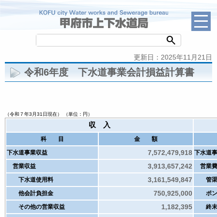
search
更新日：2025年11月21日
令和6年度 下水道事業会計損益計算書
（令和７年3月31日現在） （単位：円）
収 入
科 目
金 額
7,572,479,918
下水道事業収益
下水道
3,913,657,242
営業収益
営業費
3,161,549,847
下水道使用料
管渠
750,925,000
他会計負担金
ポン
1,182,395
その他の営業収益
終末処