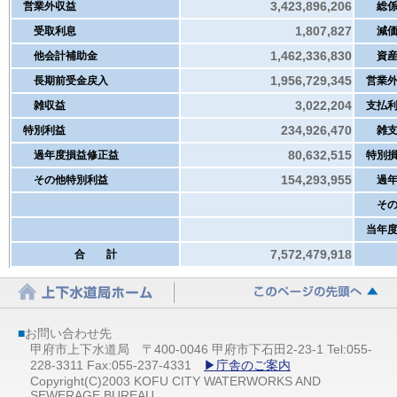
3,423,896,206
営業外収益
総係
1,807,827
受取利息
減価
1,462,336,830
他会計補助金
資産
1,956,729,345
長期前受金戻入
営業外
3,022,204
雑収益
支払利
234,926,470
特別利益
雑支
80,632,515
過年度損益修正益
特別損
154,293,955
その他特別利益
過年度
その他
当年度
7,572,479,918
合 計
■
お問い合わせ先
甲府市上下水道局 〒400-0046 甲府市下石田2-23-1 Tel:055-
228-3311 Fax:055-237-4331
▶庁舎のご案内
Copyright(C)2003 KOFU CITY WATERWORKS AND
SEWERAGE BUREAU