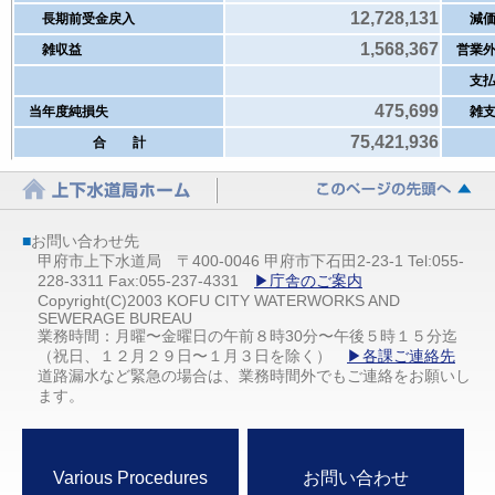
12,728,131
長期前受金戻入
減価
1,568,367
雑収益
営業外
支払
475,699
当年度純損失
雑支
75,421,936
合 計
■
お問い合わせ先
甲府市上下水道局 〒400-0046 甲府市下石田2-23-1 Tel:055-
228-3311 Fax:055-237-4331
▶庁舎のご案内
Copyright(C)2003 KOFU CITY WATERWORKS AND
SEWERAGE BUREAU
業務時間：月曜〜金曜日の午前８時30分〜午後５時１５分迄
（祝日、１２月２９日〜１月３日を除く）
▶各課ご連絡先
道路漏水など緊急の場合は、業務時間外でもご連絡をお願いし
ます。
Various Procedures
お問い合わせ