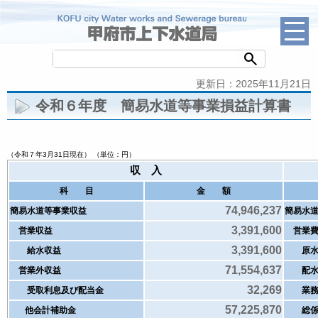
search
更新日：2025年11月21日
令和６年度 簡易水道等事業損益計算書
（令和７年3月31日現在） （単位：円）
収 入
科 目
金 額
74,946,237
簡易水道等事業収益
簡易水
3,391,600
営業収益
営業費
3,391,600
給水収益
原水及
71,554,637
営業外収益
配水
32,269
受取利息及び配当金
業務
57,225,870
他会計補助金
総係