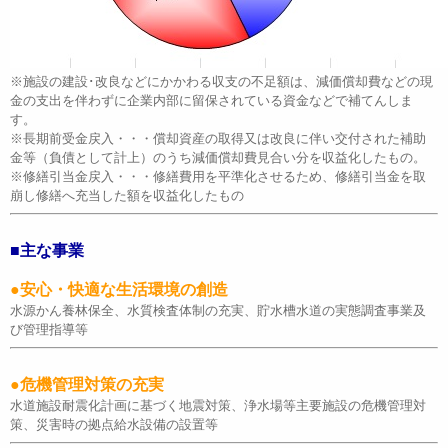
※施設の建設･改良などにかかわる収支の不足額は、減価償却費などの現
金の支出を伴わずに企業内部に留保されている資金などで補てんしま
す。
※長期前受金戻入・・・償却資産の取得又は改良に伴い交付された補助
金等（負債として計上）のうち減価償却費見合い分を収益化したもの。
※修繕引当金戻入・・・修繕費用を平準化させるため、修繕引当金を取
崩し修繕へ充当した額を収益化したもの
■主な事業
●安心・快適な生活環境の創造
水源かん養林保全、水質検査体制の充実、貯水槽水道の実態調査事業及
び管理指導等
●危機管理対策の充実
水道施設耐震化計画に基づく地震対策、浄水場等主要施設の危機管理対
策、災害時の拠点給水設備の設置等