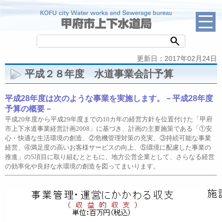
search
更新日：2017年02月24日
平成２８年度 水道事業会計予算
平成28
年度は次のような事業を実施します。－平成28
年度
予算の概要－
平成20年度から平成29年度までの10カ年の経営方針を位置付けた「甲府
市上下水道事業経営計画2008」に基づき、計画の主要施策である「①安
心・快適な生活環境の創造、②危機管理対策の充実、③持続可能な事業
経営、④満足度の高いお客様サービスの向上、⑤環境に配慮した事業の
推進」の5項目に取り組むとともに、地方公営企業として、さらなる経営
の効率化や良好な水環境の創造を図ってまいります。