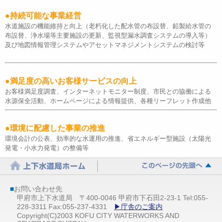
●持続可能な事業経営
水道施設の機能維持と向上（老朽化した配水管の布設替、鉛製給水管の
布設替、浄水場等主要施設の更新、監視型漏水調査システムの導入等）
及び地図情報管理システムやアセットマネジメントシステムの検討等
●満足度の高いお客様サービスの向上
お客様満足度調査、インターネットモニター制度、市民との協働による
水源保全活動、ホームページによる情報提供、各種リーフレット作成他
●環境に配慮した事業の推進
環境会計の公表、効率的な水運用の推進、省エネルギー型施設（太陽光
発電・小水力発電）の整備等
■
お問い合わせ先
甲府市上下水道局 〒400-0046 甲府市下石田2-23-1 Tel:055-
228-3311 Fax:055-237-4331
▶庁舎のご案内
Copyright(C)2003 KOFU CITY WATERWORKS AND