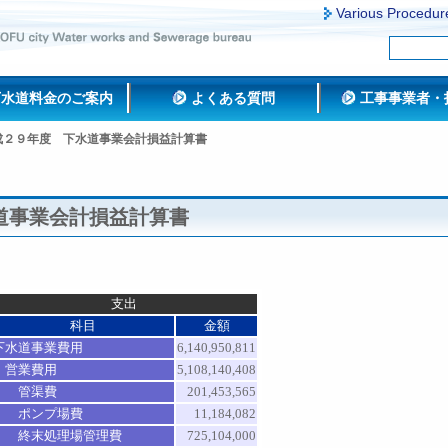
Various Procedur
下水道料金のご案内
よくある質問
工事事業者・
成２９年度 下水道事業会計損益計算書
道事業会計損益計算書
支出
科目
金額
下水道事業費用
6,140,950,811
営業費用
5,108,140,408
管渠費
201,453,565
ポンプ場費
11,184,082
終末処理場管理費
725,104,000