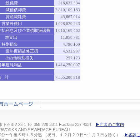
総係費
316,622,584
減価償却費
3,810,109,163
資産減耗費
43,667,014
営業外費用
1,028,020,243
支払利息及び企業債取扱諸費
1,016,169,462
雑支出
11,850,781
特別損失
4,790,160
過年度損益修正損
4,532,987
その他特別損失
257,173
当年度純利益
1,414,250,007
合
計
7,555,200,818
23-1 Tel:055-228-3311 Fax:055-237-4331
▶庁舎のご案内
ATERWORKS AND SEWERAGE BUREAU
30分〜午後５時１５分迄 （祝日、１２月２９日〜１月３日を除く）
▶各課