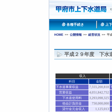
各種手続き
上
HOME
>>
公開情報
>>
経営状況
>>
平
平成２９年度 下水
収入
科目
金額
下水道事業収益
7,555,200,818
営業
収益
4,051,842,752
下水道使用料
3,293,098,325
他会計負担金
750,000,000
貸付金元金収入
1,125,013