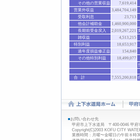
その他の営業収益
7,619,414
営業外
収益
3,484,704,149
受取利息
23,713
他会計補助金
1,460,900,000
長期前受金戻入
2,019,267,221
雑収益
4,513,215
特別利益
18,653,917
過年度損益修正
益
154,840
その他特別利益
18,499,077
合
計
7,555,200,818
■
お問い合わせ先
甲府市上下水道局 〒400-0046 甲府市下石田2-
Copyright(C)2003 KOFU CITY W
業務時間：月曜〜金曜日の午前８時