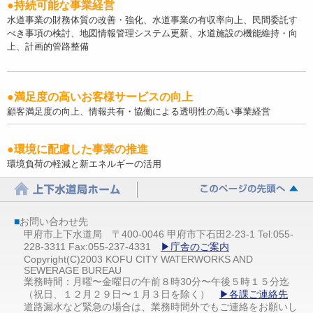
●持続可能な事業経営
水道事業の財務体質の改善・強化、水道事業の有収率向上、民間委託す
べき事項の検討、地図情報管理システム更新、水道施設の機能維持・向
上、計画的管路整備
●満足度の高いお客様サービスの向上
顧客満足度の向上、情報共有・協働による透明性の高い事業経営
●環境に配慮した事業の推進
環境負荷の軽減と新エネルギーの活用
■
お問い合わせ先
甲府市上下水道局 〒400-0046 甲府市下石田2-23-1 Tel:055-
228-3311 Fax:055-237-4331
▶庁舎のご案内
Copyright(C)2003 KOFU CITY WATERWORKS AND
SEWERAGE BUREAU
業務時間：月曜〜金曜日の午前８時30分〜午後５時１５分迄
（祝日、１２月２９日〜１月３日を除く）
▶各課ご連絡先
道路漏水など緊急の場合は、業務時間外でもご連絡をお願いし