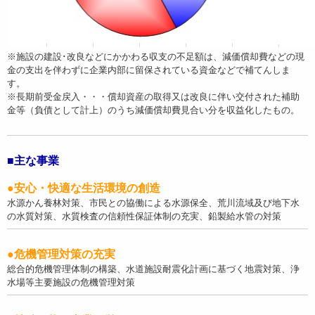
※施設の建設･改良などにかかわる収支の不足額は、減価償却費などの現
金の支出を伴わずに企業内部に留保されている資金などで補てんしま
す。
※長期前受金戻入・・・償却資産の取得又は改良に伴い交付された補助
金等（負債として計上）のうち減価償却費見合い分を収益化したもの。
■主な事業
●安心・快適な生活環境の創造
水源かん養林対策、市民との協働による水源保全、荒川流域及び地下水
の水質対策、水質検査の信頼性保証体制の充実、鉛製給水管の対策
●危機管理対策の充実
総合的危機管理体制の構築、水道施設耐震化計画に基づく地震対策、浄
水場等主要施設の危機管理対策