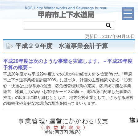
search
更新日：2017年04月10日
平成２９年度 水道事業会計予算
平成29
年度は次のような事業を実施します。－平成29
年度
予算の概要－
平成20年度から平成29年度までの10カ年の経営方針を位置付けた「甲府
市上下水道事業経営計画2008」に基づき、計画の主要施策である「①安
心・快適な生活環境の創造、②危機管理対策の充実、③持続可能な事業
経営、④満足度の高いお客様サービスの向上、⑤環境に配慮した事業の
推進」の5項目に取り組むとともに、地方公営企業として、さらなる経営
の効率化や良好な水環境の創造を図ってまいります。