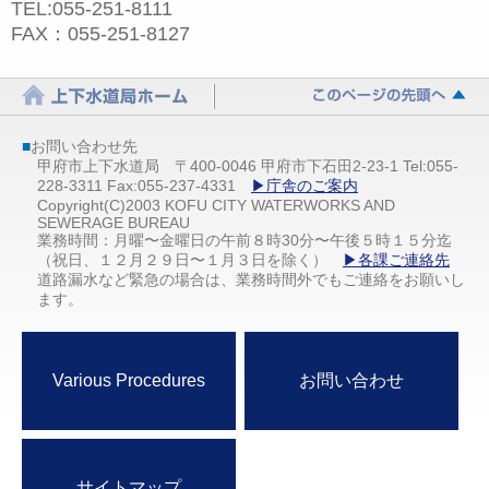
TEL:055-251-8111
FAX：055-251-8127
■
お問い合わせ先
甲府市上下水道局 〒400-0046 甲府市下石田2-23-1 Tel:055-
228-3311 Fax:055-237-4331
▶庁舎のご案内
Copyright(C)2003 KOFU CITY WATERWORKS AND
SEWERAGE BUREAU
業務時間：月曜〜金曜日の午前８時30分〜午後５時１５分迄
（祝日、１２月２９日〜１月３日を除く）
▶各課ご連絡先
道路漏水など緊急の場合は、業務時間外でもご連絡をお願いし
ます。
Various Procedures
お問い合わせ
サイトマップ