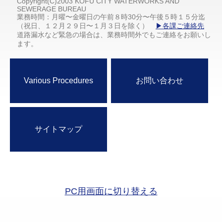
Copyright(C)2003 KOFU CITY WATERWORKS AND
SEWERAGE BUREAU
業務時間：月曜〜金曜日の午前８時30分〜午後５時１５分迄
（祝日、１２月２９日〜１月３日を除く）
▶各課ご連絡先
道路漏水など緊急の場合は、業務時間外でもご連絡をお願いし
ます。
Various Procedures
お問い合わせ
サイトマップ
PC用画面に切り替える