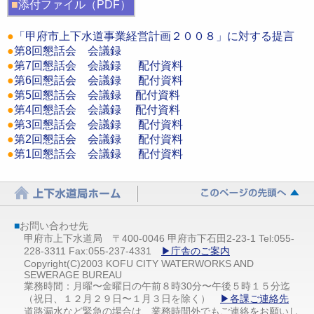
■
添付ファイル（PDF）
●
「甲府市上下水道事業経営計画２００８」に対する提言
●
第8回懇話会 会議録
●
第7回懇話会 会議録
配付資料
●
第6回懇話会 会議録
配付資料
●
第5回懇話会 会議録
配付資料
●
第4回懇話会 会議録
配付資料
●
第3回懇話会 会議録
配付資料
●
第2回懇話会 会議録
配付資料
●
第1回懇話会 会議録
配付資料
■
お問い合わせ先
甲府市上下水道局 〒400-0046 甲府市下石田2-23-1 Tel:055-
228-3311 Fax:055-237-4331
▶庁舎のご案内
Copyright(C)2003 KOFU CITY WATERWORKS AND
SEWERAGE BUREAU
業務時間：月曜〜金曜日の午前８時30分〜午後５時１５分迄
（祝日、１２月２９日〜１月３日を除く）
▶各課ご連絡先
道路漏水など緊急の場合は、業務時間外でもご連絡をお願いし