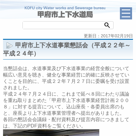
search
更新日：2017年02月19日
甲府市上下水道事業懇話会（平成２２年～
平成２４年）
当懇話会は、水道事業及び下水道事業の経営全般について
幅広い意見を聴き、健全な事業経営に的確に反映させてい
くことを目的に、平成２２年７月２７日に委嘱を受け設置
されました。
平成２４年７月２４日に、これまで延べ８回にわたり議論
を重ね取りまとめた「甲府市上下水道事業経営計画２００
８」に対する提言について、込山座長・各委員出席のも
と、座長より上下水道事業管理者へ提出がありました。
各回の懇話会会議録・配付資料及び提言内容につきまして
は、下記のPDF資料をご覧ください。