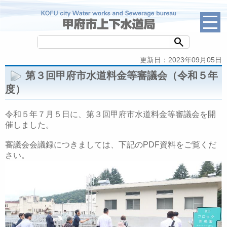
search
更新日：2023年09月05日
第３回甲府市水道料金等審議会（令和５年
度）
令和５年７月５日に、第３回甲府市水道料金等審議会を開
催しました。
審議会会議録につきましては、下記のPDF資料をご覧くだ
さい。