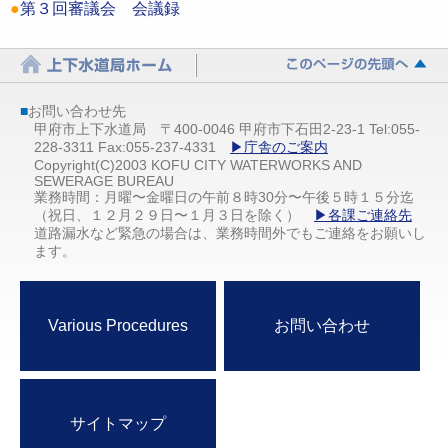
●
第３回審議会 会議録
■
お問い合わせ先
甲府市上下水道局 〒400-0046 甲府市下石田2-23-1 Tel:055-
228-3311 Fax:055-237-4331
▶庁舎のご案内
Copyright(C)2003 KOFU CITY WATERWORKS AND
SEWERAGE BUREAU
業務時間：月曜〜金曜日の午前８時30分〜午後５時１５分迄
（祝日、１２月２９日〜１月３日を除く）
▶各課ご連絡先
道路漏水など緊急の場合は、業務時間外でもご連絡をお願いし
ます。
Various Procedures
お問い合わせ
サイトマップ