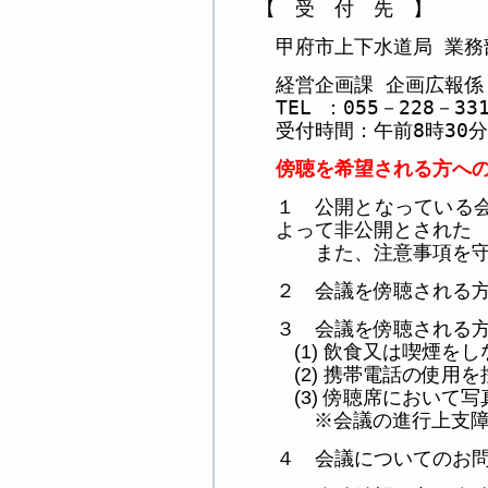
【 受 付 先 】
甲府市上下水道局 業務
経営企画課 企画広報係
TEL
：
055
－
228
－
33
受付時間
：午前
8
時
30
分
傍聴を希望される方への
１ 公開となっている
よって非公開とされた
また、注意事項を守ら
２ 会議を傍聴される
３ 会議を傍聴される
飲食又は喫煙をし
(1)
携帯電話の使用を
(2)
傍聴席において写
(3)
会議の進行上支
※
４ 会議についてのお