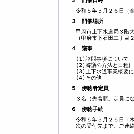
２ 開催日時
令和５年５月２６日（
３ 開催場所
甲府市上下水道局３階
（甲府市下石田二丁目
４ 議事
(1)
諮問事項について
(2)
審議の方法と日程に
(3)
上下水道事業概要に
(4)
その他
５ 傍聴者定員
３名（先着順。定員に
６ 傍聴手続
令和５年５月２５日（
次の受付先まで、ご連