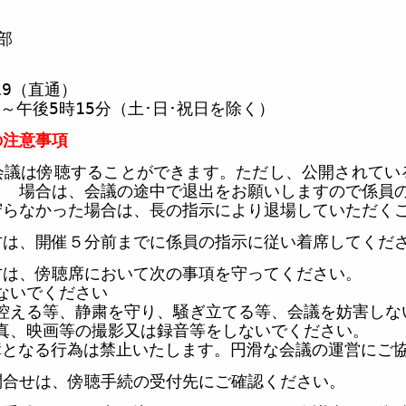
部
19
（直通）
～午後
5
時
15
分（土･
日･祝日を除く）
注意事項
会議は傍聴することができます。ただし、公開されてい
 場合は、会議の途中で退出をお願いしますので係員
なかった場合は、長の指示により退場していただくこ
方は、開催５分前までに係員の指示に従い着席してくだ
方は、傍聴席において次の事項を守ってください。
ないでください
控える等、静粛を守り、騒ぎ立てる等、会議を妨害しな
真、映画等の撮影又は録音等をしないでください。
障となる行為は禁止いたします。円滑な会議の運営にご
問合せは、
傍聴手続の受付先に
ご確認ください。