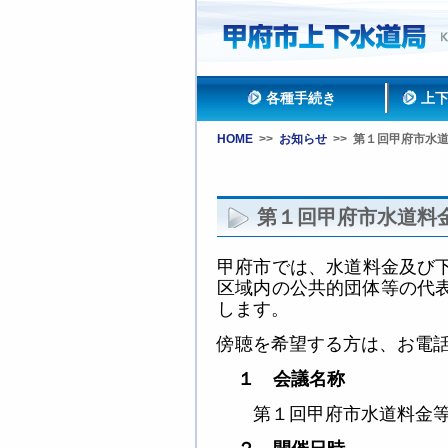
各種手続き
上
HOME
>>
お知らせ
>>
第１回甲府市水
第１回甲府市水道料
甲府市では、水道料金及び
区域内の公共的団体等の代
します。
傍聴を希望する方は、お電
１ 会議名称
第１回甲府市水道料金