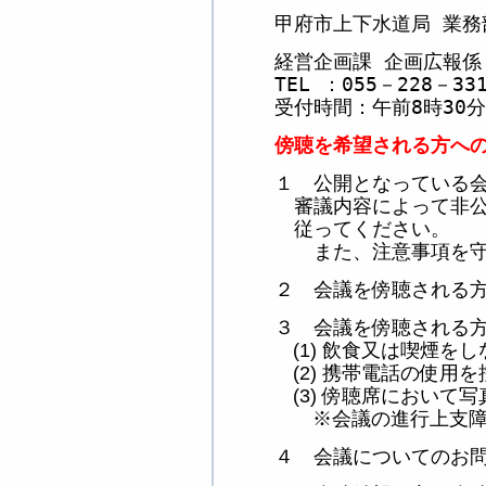
甲府市上下水道局 業務
経営企画課 企画広報係
TEL
：
055
－
228
－
33
受付時間
：午前
8
時
30
分
傍聴を希望される方への
１ 公開となっている
審議内容によって非公
従ってください。
また、注意事項を守ら
２ 会議を傍聴される
３ 会議を傍聴される
飲食又は喫煙をし
(1)
携帯電話の使用を
(2)
傍聴席において写
(3)
会議の進行上支
※
４ 会議についてのお