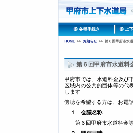
各種手続き
上
HOME
>>
お知らせ
>>
第６回甲府市水
第６回甲府市水道料
甲府市では、水道料金及び
区域内の公共的団体等の代
します。
傍聴を希望する方は、お電
１ 会議名称
第６
回甲府市水道料金