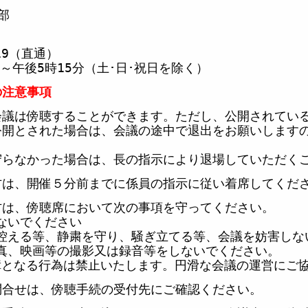
部
19
（直通）
～午後
5
時
15
分（土･
日･祝日を除く）
注意事項
会議は傍聴することができます。ただし、公開されてい
開とされた場合は、会議の途中で退出をお願いします
なかった場合は、長の指示により退場していただくこ
方は、開催５分前までに係員の指示に従い着席してくだ
方は、傍聴席において次の事項を守ってください。
ないでください
控える等、静粛を守り、騒ぎ立てる等、会議を妨害しな
真、映画等の撮影又は録音等をしないでください。
障となる行為は禁止いたします。円滑な会議の運営にご
問合せは、
傍聴手続の受付先に
ご確認ください。