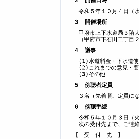
２ 開催日時
令和５年１０月４日（
３ 開催場所
甲府市上下水道局３階
（甲府市下石田二丁目
４ 議事
(1)
水道料金・下水道使
(2)
これまでの意見・要
(3)
その他
５ 傍聴者定員
３名（先着順。定員に
６ 傍聴手続
令和５年１０月３日（
次の受付先まで、ご連
【 受 付 先 】