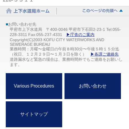
■
お問い合わせ先
甲府市上下水道局 〒400-0046 甲府市下石田2-23-1 Tel:055-
228-3311 Fax:055-237-4331
▶庁舎のご案内
Copyright(C)2003 KOFU CITY WATERWORKS AND
SEWERAGE BUREAU
業務時間：月曜〜金曜日の午前８時30分〜午後５時１５分迄
（祝日、１２月２９日〜１月３日を除く）
▶各課ご連絡先
道路漏水など緊急の場合は、業務時間外でもご連絡をお願いし
ます。
Various Procedures
お問い合わせ
サイトマップ