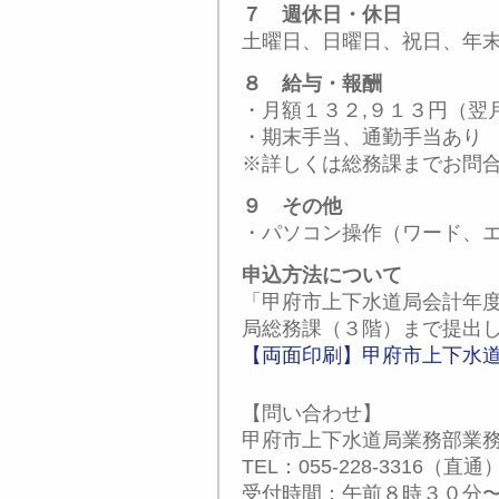
７ 週休日・休日
土曜日、日曜日、祝日、年
８ 給与・報酬
・月額１３２,９１３円（翌
・期末手当、通勤手当あり
※詳しくは総務課までお問
９ その他
・パソコン操作（ワード、
申込方法について
「甲府市上下水道局会計年
局総務課（３階）まで提出
【両面印刷】甲府市上下水道
【問い合わせ】
甲府市上下水道局業務部業
TEL：055-228-3316（直通
受付時間：午前８時３０分