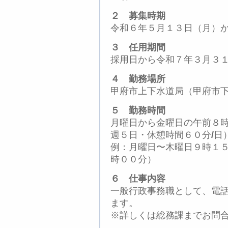
２ 募集時期
令和６年５月１３日（月）
３ 任用期間
採用日から令和７年３月３
４ 勤務場所
甲府市上下水道局（甲府市
５ 勤務時間
月曜日から金曜日の午前８
週５日・休憩時間６０分
/
日
例：月曜日〜木曜日９時１
時００分）
６ 仕事内容
一般行政事務職として、電
ます。
※詳しくは総務課までお問