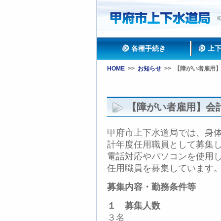
各種手続き
上
HOME
>>
お知らせ
>>
【障がい者雇用
【障がい者雇用】会
甲府市上下水道局では、身
計年度任用職員として募集
電話対応やパソコンを使用
任用職員を募集しています
募集内容・勤務条件等
１ 募集人数
３名