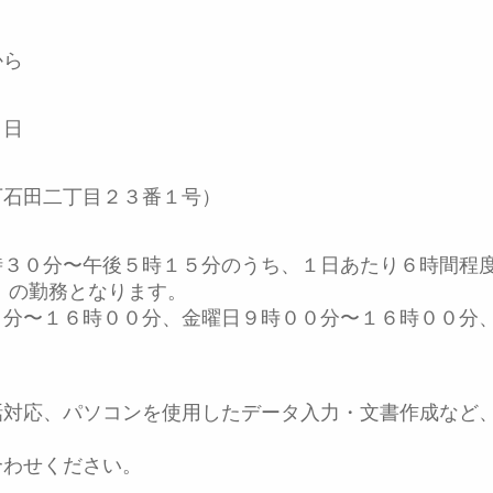
から
１日
下石田二丁目２３番１号）
時３０分〜午後５時１５分のうち、１日あたり６時間程
）の勤務となります。
５分〜１６時００分、金曜日９時００分〜１６時００分
話対応、パソコンを使用したデータ入力・文書作成など
合わせください。