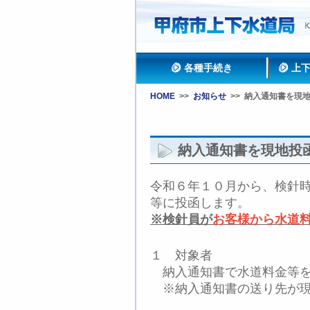
各種手続き
上
HOME
>>
お知らせ
>>
納入通知書を現
納入通知書を現地投
令和６年１０月から、検針
等に投函します。
※検針員が
お客様から水道
１ 対象者
納入通知書で水道料金等を
※納入通知書の送り先が現