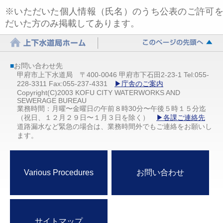
※いただいた個人情報（氏名）のうち公表のご許可
だいた方のみ掲載してあります。
■
お問い合わせ先
甲府市上下水道局 〒400-0046 甲府市下石田2-23-1 Tel:055-
228-3311 Fax:055-237-4331
▶庁舎のご案内
Copyright(C)2003 KOFU CITY WATERWORKS AND
SEWERAGE BUREAU
業務時間：月曜〜金曜日の午前８時30分〜午後５時１５分迄
（祝日、１２月２９日〜１月３日を除く）
▶各課ご連絡先
道路漏水など緊急の場合は、業務時間外でもご連絡をお願いし
ます。
Various Procedures
お問い合わせ
サイトマップ