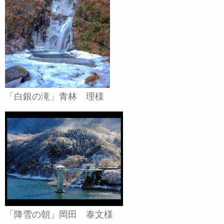
「白銀の滝」青林 理様
「降雪の朝」岡田 泰文様