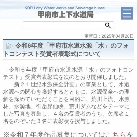
search
更新日：2025年04月28日
令和6年度「甲府市水道水源「水」のフォ
トコンテスト受賞者表彰式について
令和６年度「甲府市水道水源「水」のフォトコン
テスト」受賞者表彰式を次のとおり開催しました。
「新２１世紀水源保全計画」の事業として、水道
水源への関心を喚起するとともに、水源保全への理
解を深めていただくことを目的に、荒川上流、水源
林、水源地、御岳昇仙峡、荒川ダムなどをテーマに
した写真を募集し、４名の受賞者のうち、欠席者１
名をのぞいた３名に表彰状を授与しました。
※令和７年度作品募集については
こちら
を