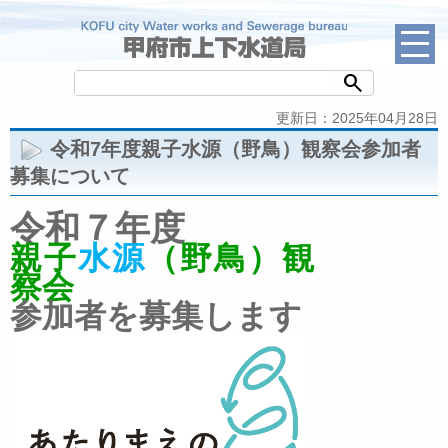
search
更新日：2025年04月28日
令和7年度親子水源（野鳥）観察会参加者
募集について
令和７年度
親子
水源
（野鳥）観
察会
参加者を募集します