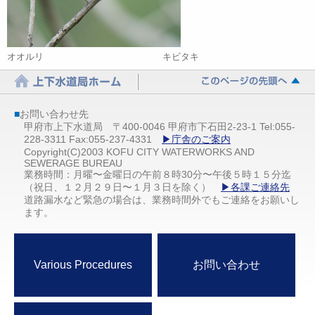
オオルリ キビタキ
■
お問い合わせ先
甲府市上下水道局 〒400-0046 甲府市下石田2-23-1 Tel:055-
228-3311 Fax:055-237-4331
▶庁舎のご案内
Copyright(C)2003 KOFU CITY WATERWORKS AND
SEWERAGE BUREAU
業務時間：月曜〜金曜日の午前８時30分〜午後５時１５分迄
（祝日、１２月２９日〜１月３日を除く）
▶各課ご連絡先
道路漏水など緊急の場合は、業務時間外でもご連絡をお願いし
ます。
Various Procedures
お問い合わせ