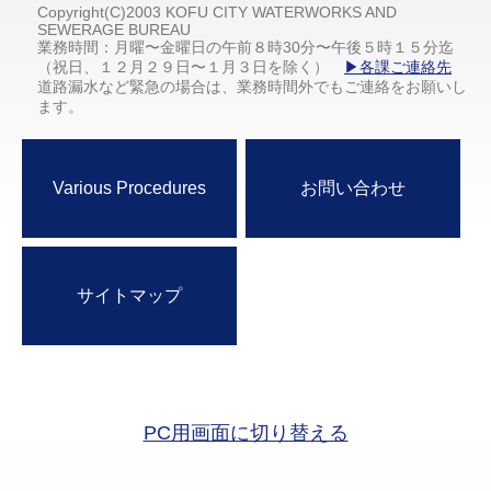
Copyright(C)2003 KOFU CITY WATERWORKS AND
SEWERAGE BUREAU
業務時間：月曜〜金曜日の午前８時30分〜午後５時１５分迄
（祝日、１２月２９日〜１月３日を除く）
▶各課ご連絡先
道路漏水など緊急の場合は、業務時間外でもご連絡をお願いし
ます。
Various Procedures
お問い合わせ
サイトマップ
PC用画面に切り替える