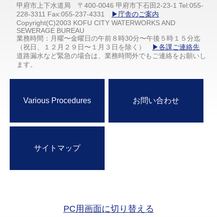
甲府市上下水道局 〒400-0046 甲府市下石田2-23-1 Tel:055-
228-3311 Fax:055-237-4331
▶庁舎のご案内
Copyright(C)2003 KOFU CITY WATERWORKS AND
SEWERAGE BUREAU
業務時間：月曜〜金曜日の午前８時30分〜午後５時１５分迄
（祝日、１２月２９日〜１月３日を除く）
▶各課ご連絡先
道路漏水など緊急の場合は、業務時間外でもご連絡をお願いし
ます。
Various Procedures
お問い合わせ
サイトマップ
PC用画面に切り替える