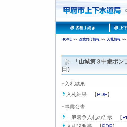
各種手続き
上
HOME
>>
企業向け情報
>>
入札情報
>>
「山城第３中継ポン
日）
○入札結果
入札結果 【
PDF
】
○
事業公告
一般競争入札の告示 【
P
入札説明書 【
PDF
】