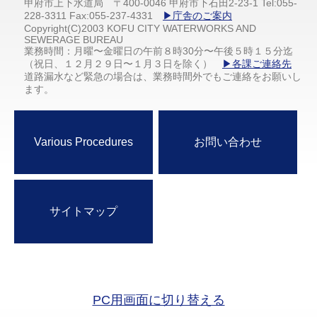
甲府市上下水道局 〒400-0046 甲府市下石田2-23-1 Tel:055-
228-3311 Fax:055-237-4331
▶庁舎のご案内
Copyright(C)2003 KOFU CITY WATERWORKS AND
SEWERAGE BUREAU
業務時間：月曜〜金曜日の午前８時30分〜午後５時１５分迄
（祝日、１２月２９日〜１月３日を除く）
▶各課ご連絡先
道路漏水など緊急の場合は、業務時間外でもご連絡をお願いし
ます。
Various Procedures
お問い合わせ
サイトマップ
PC用画面に切り替える