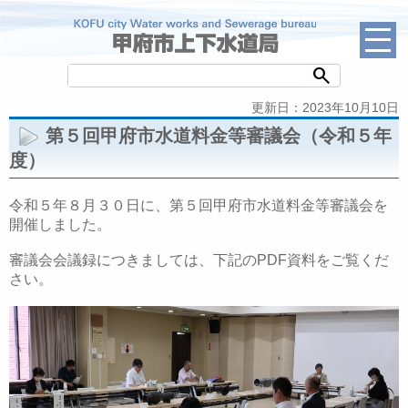
search
更新日：2023年10月10日
第５回甲府市水道料金等審議会（令和５年
度）
令和５年８月３０日に、第５回甲府市水道料金等審議会を
開催しました。
審議会会議録につきましては、下記のPDF資料をご覧くだ
さい。